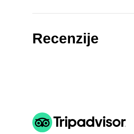
Recenzije
ing here was a great choice. They grouped us according to
e had a good/appropriate experience. The guides were great,
fish, corals, and sea life. I would definitely dive with them