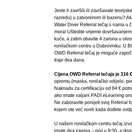
Jeste li završili ili završavate teorijsk
razredu) u zatvorenom ili bazenu? Ak
Water Diver Referral tečaj s nama u
mora! Uštedite vrijeme dovršavanjem v
kuće, a zatim obavite 4 zarona u ot
ronilačkom centru u Dubrovniku. U B
OWD Referral tečaj je moguće započet
traje dva dana.
Cijena OWD Referral tečaja je 316 
opremu (maska, ronilačko odijelo, per
Naknadu za certifikaciju od 84 € potreb
ako imate valjani PADI eLearning on
Ne zaboravite ponijeti svoj Referral f
kojem ste već ronili kada dođete ovd
U našem ronilačkom centru tečaj izv
imate dva zarona – prvi u 9:30, a drug