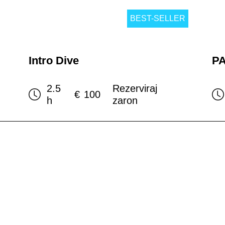
BEST-SELLER
Intro Dive
PA
2.5
Rezerviraj
€
100
h
zaron