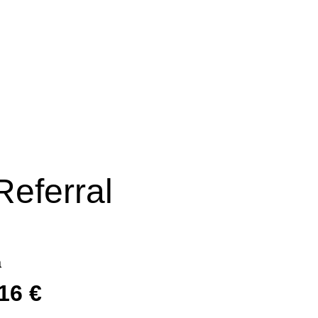
eferral
a
6 €