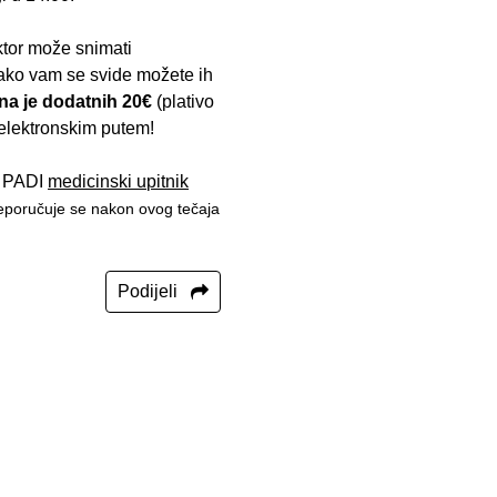
uktor može snimati
 ako vam se svide možete ih
ena je dodatnih 20€
(plativo
elektronskim putem!
te PADI
medicinski upitnik
eporučuje se nakon ovog tečaja
Podijeli