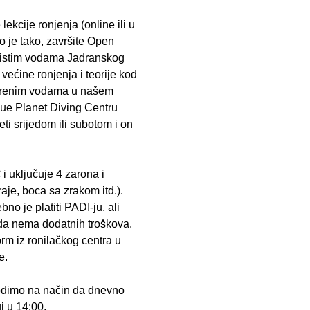
e lekcije ronjenja (online ili u
o je tako, završite Open
 čistim vodama Jadranskog
ećine ronjenja i teorije kod
vorenim vodama u našem
lue Planet Diving Centru
i srijedom ili subotom i on
€
i uključuje 4 zarona i
aje, boca sa zrakom itd.).
no je platiti PADI-ju, ali
da nema dodatnih troškova.
orm iz ronilačkog centra u
je.
odimo na način da dnevno
i u 14:00.