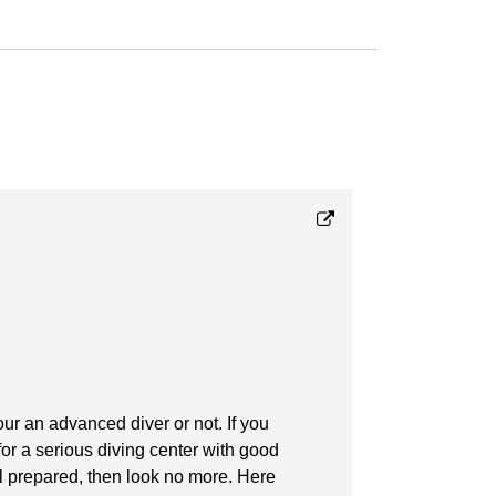
Felicity C
Profess
16-09-2023
ur an advanced diver or not. If you
First new di
or a serious diving center with good
and briefing
ell prepared, then look no more. Here
morning was 