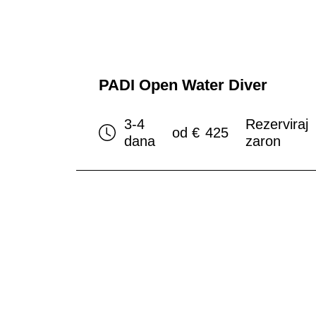
PADI Open Water Diver
3-4
Rezerviraj
od
€
425
dana
zaron