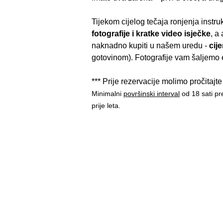
Tijekom cijelog tečaja ronjenja instr
fotografije i kratke video isječke
, a
naknadno kupiti u našem uredu -
cij
gotovinom). Fotografije vam šaljemo 
*** Prije rezervacije molimo pročitaj
Minimalni
površinski interval
od 18 sati pr
prije leta.