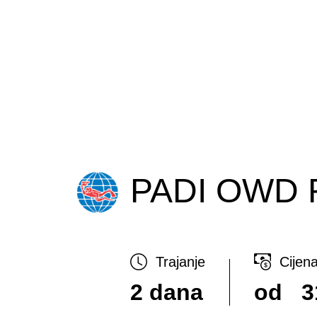
PADI OWD R
Trajanje
Cijen
2 dana
od
31