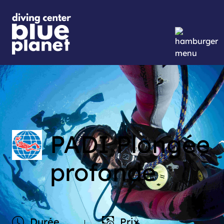
PADI Plongée
profonde
Durée
Prix