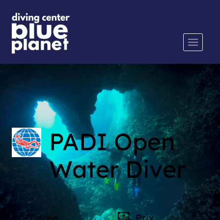
PADI Open
Water Diver
Durée
Prix